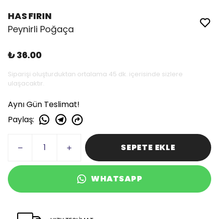
HAS FIRIN
Peynirli Poğaça
₺ 36.00
Siparişi oluşturduktan ortalama 45 dk. içerisinde sizlere
ulaşacaktır.
Aynı Gün Teslimat!
Paylaş
:
SEPETE EKLE
WHATSAPP