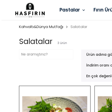
Pastalar
Fırın Ür
Kahvaltı&Dünya Mutfağı
Salatalar
Salatalar
3
ürün
Ürün adına gö
İndirim oranı 
En çok değenl