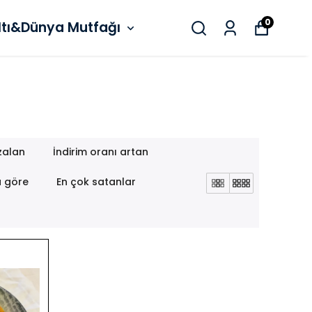
0
ltı&Dünya Mutfağı
zalan
İndirim oranı artan
a göre
En çok satanlar