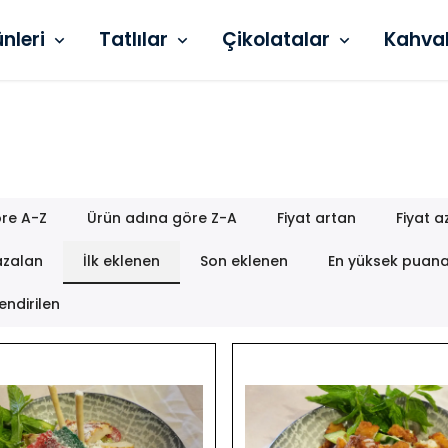
ünleri
Tatlılar
Çikolatalar
Kahva
re A-Z
Ürün adına göre Z-A
Fiyat artan
Fiyat a
azalan
İlk eklenen
Son eklenen
En yüksek puan
endirilen