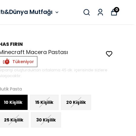
0
ltı&Dünya Mutfağı
HAS FIRIN
Minecraft Macera Pastası
Tükeniyor
Siparişi oluşturduktan ortalama 45 dk. içerisinde sizlere
ulaşacaktır.
Butik Pasta
10 Kişilik
15 Kişilik
20 Kişilik
25 Kişilik
30 Kişilik