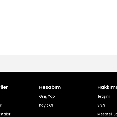
iler
Hesabım
Hakkım
Giriş Yap
İletişim
ri
Kayıt Ol
S.S.S
stalar
Mesafeli S