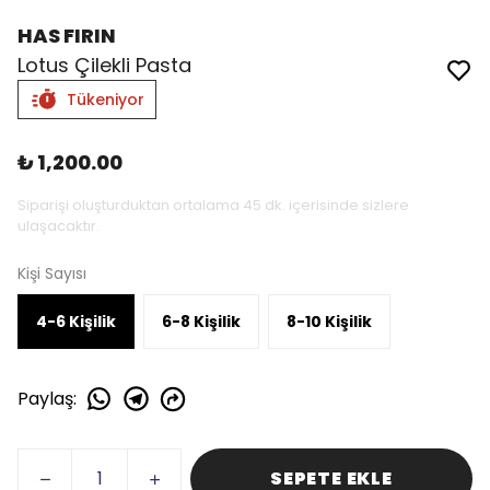
HAS FIRIN
Lotus Çilekli Pasta
Tükeniyor
₺ 1,200.00
Siparişi oluşturduktan ortalama 45 dk. içerisinde sizlere
ulaşacaktır.
Kişi Sayısı
4-6 Kişilik
6-8 Kişilik
8-10 Kişilik
Paylaş
:
SEPETE EKLE