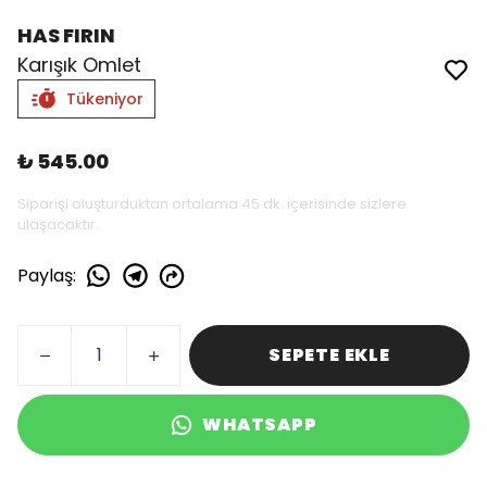
HAS FIRIN
Karışık Omlet
Tükeniyor
₺ 545.00
Siparişi oluşturduktan ortalama 45 dk. içerisinde sizlere
ulaşacaktır.
Paylaş
:
SEPETE EKLE
WHATSAPP