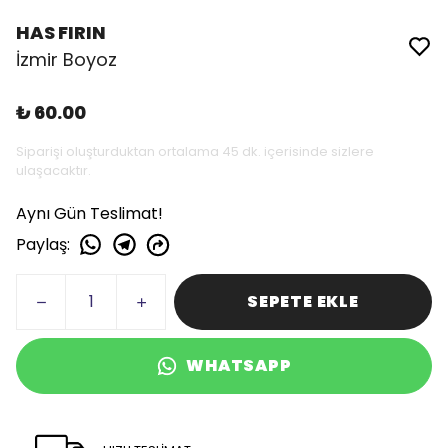
HAS FIRIN
İzmir Boyoz
₺ 60.00
Siparişi oluşturduktan ortalama 45 dk. içerisinde sizlere
ulaşacaktır.
Aynı Gün Teslimat!
Paylaş
:
SEPETE EKLE
WHATSAPP