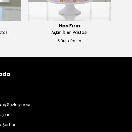
Has Fırın
stası
Aşkın İzleri Pastası
Vi
5 Butik Pasta
ızda
atış Sözleşmesi
zleşmesi
 Şartları