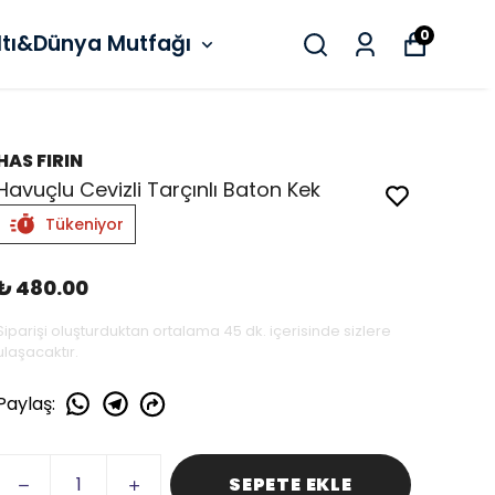
0
ltı&Dünya Mutfağı
HAS FIRIN
Havuçlu Cevizli Tarçınlı Baton Kek
Tükeniyor
₺ 480.00
Siparişi oluşturduktan ortalama 45 dk. içerisinde sizlere
ulaşacaktır.
Paylaş
:
SEPETE EKLE