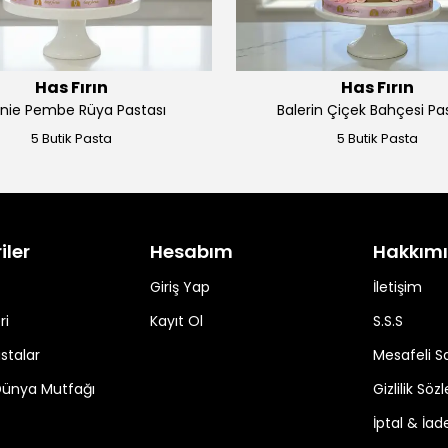
Has Fırın
Has Fırın
nie Pembe Rüya Pastası
Balerin Çiçek Bahçesi Pa
5 Butik Pasta
5 Butik Pasta
iler
Hesabım
Hakkım
Giriş Yap
İletişim
ri
Kayıt Ol
S.S.S
stalar
Mesafeli S
Dünya Mutfağı
Gizlilik Sö
İptal & İade