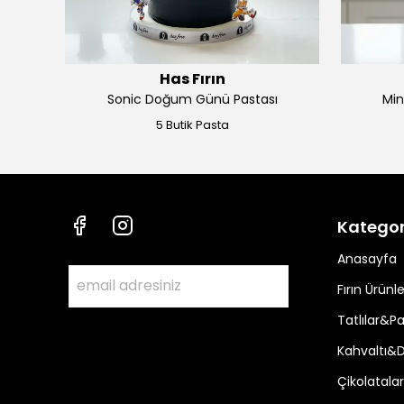
Has Fırın
Sonic Doğum Günü Pastası
Min
5 Butik Pasta
Kategor
Anasayfa
Fırın Ürünle
Tatlılar&Pa
Kahvaltı&
Çikolatalar