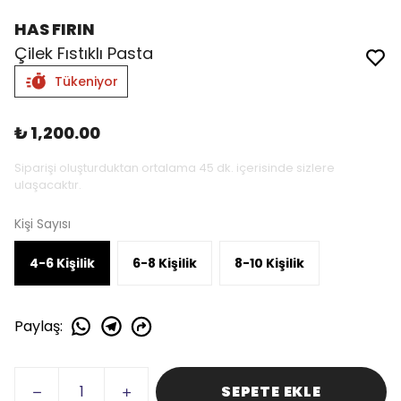
HAS FIRIN
Çilek Fıstıklı Pasta
Tükeniyor
₺ 1,200.00
Siparişi oluşturduktan ortalama 45 dk. içerisinde sizlere
ulaşacaktır.
Kişi Sayısı
4-6 Kişilik
6-8 Kişilik
8-10 Kişilik
Paylaş
:
SEPETE EKLE