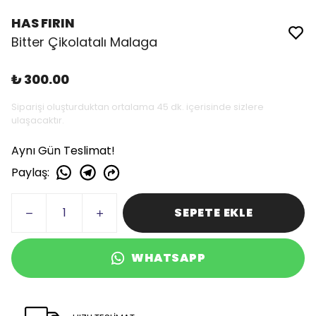
HAS FIRIN
Bitter Çikolatalı Malaga
₺ 300.00
Siparişi oluşturduktan ortalama 45 dk. içerisinde sizlere
ulaşacaktır.
Aynı Gün Teslimat!
Paylaş
:
SEPETE EKLE
WHATSAPP