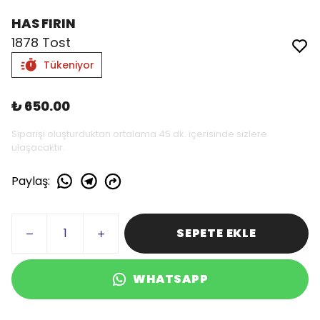
HAS FIRIN
1878 Tost
Tükeniyor
₺ 650.00
Siparişi oluşturduktan ortalama 45 dk. içerisinde sizlere
ulaşacaktır.
Paylaş
:
SEPETE EKLE
WHATSAPP