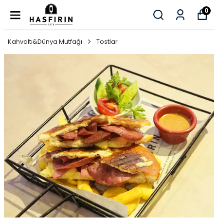
0
Kahvaltı&Dünya Mutfağı
Tostlar