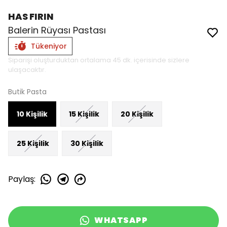
HAS FIRIN
Balerin Rüyası Pastası
Tükeniyor
Siparişi oluşturduktan ortalama 45 dk. içerisinde sizlere
ulaşacaktır.
Butik Pasta
10 Kişilik
15 Kişilik
20 Kişilik
25 Kişilik
30 Kişilik
Paylaş
:
WHATSAPP